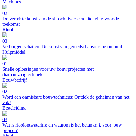
Machines
02
De vermiste kunst van de slibschuiver: een uitdaging voor de
toekomst
Riool
03
Verborgen schatten: De kunst van gereedschapsopslag onthuld
Hulpmiddel
01
Snelle oplossingen voor uw bouwprojecten met
diamantzaagtechniek
Bouwbedrijf
02
Word een onmisbare bouwtechnicus: Ontdek de geheimen van het
vak!
Begeleiding
03
Wat is rioolontwatering en waarom is het belangrijk voor jouw
project?
Riool