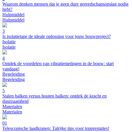
Waarom denken mensen dat je geen dure gereedschapsopslag nodig
hebt?
Hulpmiddel
Hulpmiddel
3
Is isolatietape de ideale oplossing voor jouw bouwproject?
Isolatie
Isolatie
4
Ontdek de voordelen van vibratiemetingen in de bouw: start
vandaag!
Begeleiding
Begeleiding
5
Stalen balken versus houten balken: ontdek de kracht en
duurzaamheid
Materialen
Materialen
01
Telescopische laadkranen: Talrijke tips voor topprestaties!